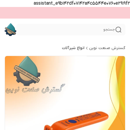
assistant_e9b142df07142a4c5544e0760e2919f2
جستجو
گسترش صنعت نوین
انواع شیرآلات