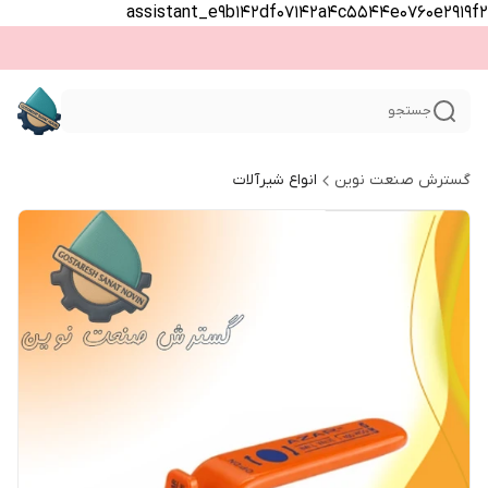
assistant_e9b142df07142a4c5544e0760e2919f2
جستجو
گسترش صنعت نوین
انواع شیرآلات