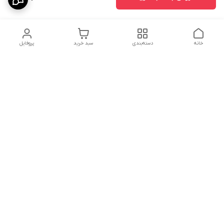
خانه
دسته‌بندی
سبد خرید
پروفایل
دسترسی سریع
درباره ما
پروژه ها
سیاست حریم خصوصی
تماس با ما
دانلود و مشاهده کاتالوگ
شکایات
محصولات گسترش صنعت
نوین
قوانین و مقررات