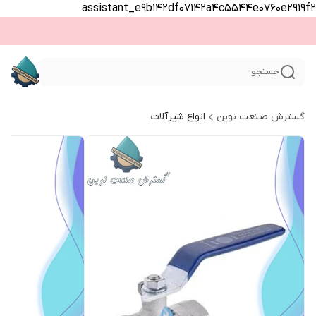
assistant_e9b142df07142a4c5544e0760e2919f2
جستجو
گسترش صنعت نوین
انواع شیرآلات