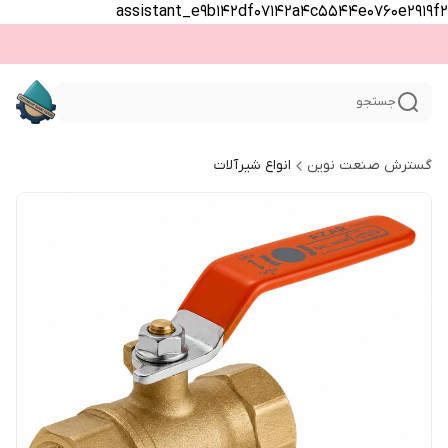
assistant_e9b142df07142a4c5544e0760e2919f2
جستجو
گسترش صنعت نوین
انواع شیرآلات