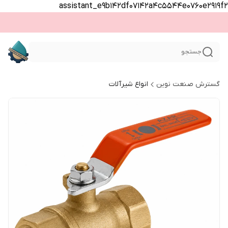
assistant_e9b142df07142a4c5544e0760e2919f2
جستجو
گسترش صنعت نوین
انواع شیرآلات