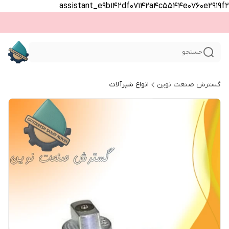
assistant_e9b142df07142a4c5544e0760e2919f2
جستجو
گسترش صنعت نوین
انواع شیرآلات