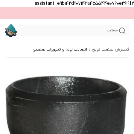
assistant_e9b142df07142a4c5544e0760e2919f2
جستجو
گسترش صنعت نوین
اتصالات لوله و تجهیزات صنعتی