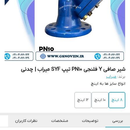
شیر صافی Y فلنجی PN10 تیپ SYF میراب | چدنی
برند:
میراب
انواع سایز ها به اینچ
8 اینچ
10 اینچ
12 اینچ
بررسی
توضیحات
مشخصات
نظرات کاربران