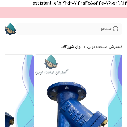
assistant_e9b142df07142a4c5544e0760e2919f2
جستجو
گسترش صنعت نوین
انواع شیرآلات