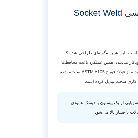
ای
نقد و بررسی تخصصی شیر یکطرفه سوپاپی فولادی فورج جوشی Socket Weld
ار و پتروشیمی است. این شیر به‌گونه‌ای طراحی شده که
خودکار می‌بندد. همین عملکرد باعث محافظت
از پمپ‌ها، کمپرسورها، بویلرها، مبدل‌های حرارتی و سایر تجهیزات گران‌قیمت در برابر برگشت جریان می‌شود. در این مدل، بدنه از فولاد فورج ASTM A105 ساخته شده
‌کند، در شیر یکطرفه سوپاپی از یک پیستون یا دیسک عمودی
ات با فشار بالا می‌شود.