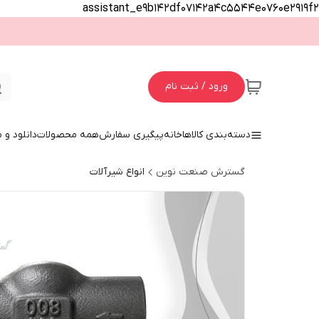
assistant_e9b142df07142a4c5544e0760e2919f2
ورود / ثبت نام
دسته‌بندی کالاها
خانه
پیگیری سفارش
همه محصولات
دانلود و
گسترش صنعت نوین
انواع شیرآلات