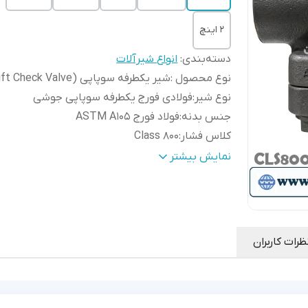
۲ اینچ
دسته‌بندی
:
انواع شیرآلات
نوع محصول
:
شیر یکطرفه سوپاپی (Lift Check Valve)
نوع شیر
:
فولادی فورج یکطرفه سوپاپی جوشی
جنس بدنه
:
فولاد فورج ASTM A105
کلاس فشار
:
Class 800
نوع اتصال
:
جوشی ساکت ولد (Socket Weld - SW)
نمایش بیشتر
نوع عملکرد
:
اتوماتیک (Self Acting)
مکانیزم عملکرد
:
سوپاپ بالارونده (Lift Type Disc)
جهت جریان
:
یکطرفه (مطابق فلش روی بدنه)
نوع آب بندی
:
فلز به فلز (Metal Seated)
ظرات کاربران
دمای کاری
:
حدود 29- تا 425+ درجه سانتی‌گراد
حداکثر فشار کاری
:
مطابق ASME Class 800
سیالات قابل
بخار، آب، نفت، گاز، هوای فشرده، رو