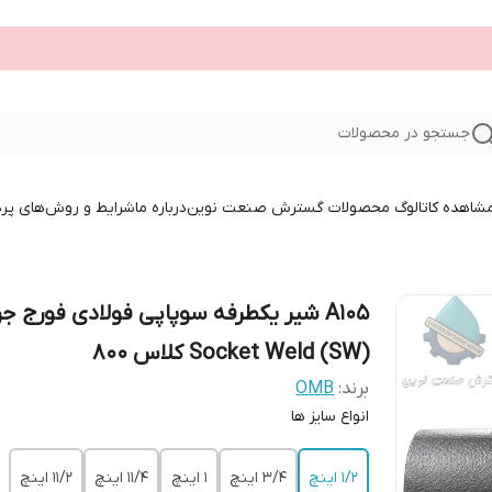
جستجو در محصولات
 مشاهده کاتالوگ محصولات گسترش صنعت نوین
درباره ما
شرایط و روش‌های پر
A105 شیر یکطرفه سوپاپی فولادی فورج 
Socket Weld (SW) کلاس 800
برند:
OMB
‌انواع سایز ها
۱/۲ اینچ
۳/۴ اینچ
۱ اینچ
۱۱/۴ اینچ
۱۱/۲ اینچ