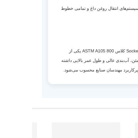
 سیستم‌های انتقال روغن داغ و تمامی خطوط
اگر به دنبال یک شیر یکطرفه با کیفیت بالا برای خطوط فشار قوی هستید، شیر یکطرفه سوپاپی فولادی فورج جوشی Socket Weld کلاس 800 ASTM A105 یکی از
 این محصول عملکردی مطمئن، آب‌بندی عالی و طول عمر بالایی داشته
 و پرکاربرد مهندسان صنایع محسوب می‌شود.