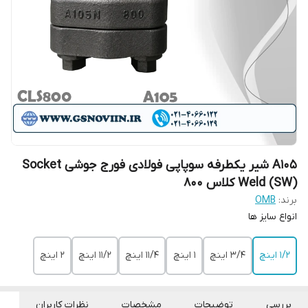
A105 شیر یکطرفه سوپاپی فولادی فورج جوشی Socket
Weld (SW) کلاس 800
برند:
OMB
‌انواع سایز ها
۱/۲ اینچ
۳/۴ اینچ
۱ اینچ
۱۱/۴ اینچ
۱۱/۲ اینچ
۲ اینچ
بررسی
توضیحات
مشخصات
نظرات کاربران