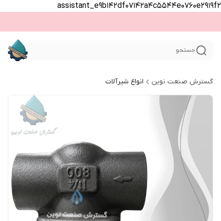
assistant_e9b142df07142a4c5544e0760e2919f2
جستجو
گسترش صنعت نوین
انواع شیرآلات