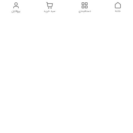
خانه
دسته‌بندی
سبد خرید
پروفایل
دسترسی سریع
درباره ما
پروژه ها
سیاست حریم خصوصی
تماس با ما
دانلود و مشاهده کاتالوگ
شکایات
محصولات گسترش صنعت
نوین
قوانین و مقررات