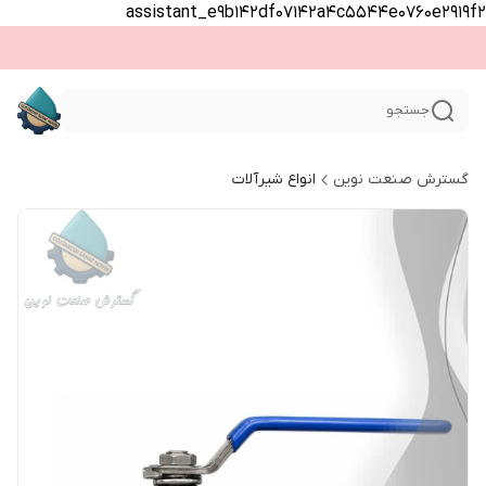
assistant_e9b142df07142a4c5544e0760e2919f2
جستجو
گسترش صنعت نوین
انواع شیرآلات