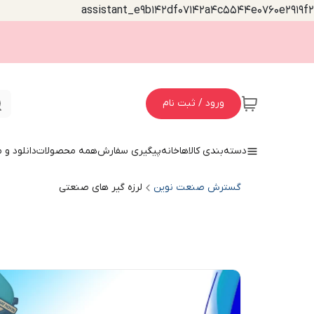
assistant_e9b142df07142a4c5544e0760e2919f2
ورود / ثبت نام
دسته‌بندی کالاها
خانه
پیگیری سفارش
همه محصولات
دانلود و
گسترش صنعت نوین
لرزه گیر های صنعتی