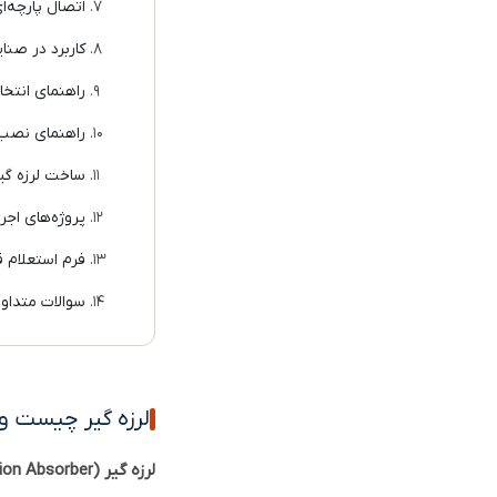
اتصال پارچه‌ای Dekomte و فلکس تیو
کاربرد در صنا
راهنمای انتخا
راهنمای نصب 
ساخت لرزه گی
پروژه‌های اجرا
فرم استعلام 
سوالات متداو
لرزه گیر چیست و 
لرزه گیر (Expansion Joint / Vibration Absorber)