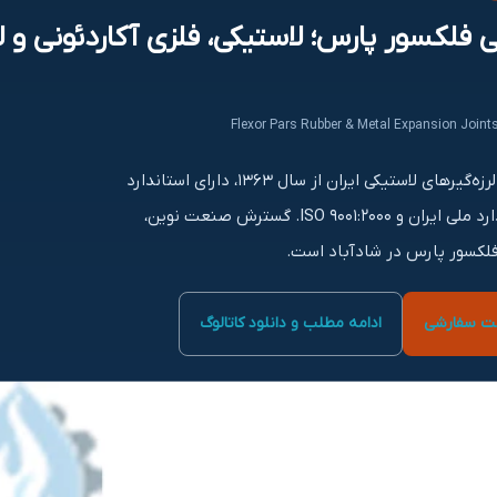
ی فلکسور پارس؛ لاستیکی، فلزی آکاردئونی و 
Flexor Pars Rubber & Metal Expansion Joint
تولیدکننده اولین نسل لرزه‌گیرهای لاستیکی ایران از سال ۱۳۶۳، دارای استاندارد
DIN4809، نشان استاندارد ملی ایران و ISO 9001:2000. گسترش صنعت نوین،
لکسور پارس در شادآباد است.
خت سفارشی
ادامه مطلب و دانلود کاتالوگ