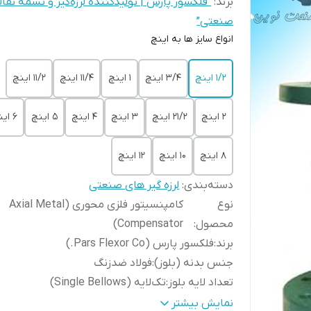
برند:
“فلکسور پارس | تولیدکننده لرزه‌گیر و تسمه نقال
صنعتی”
انواع سایز ها به اینچ
1/2 اینچ
3/4 اینچ
1 اینچ
11/4 اینچ
11/2 اینچ
2 اینچ
21/2 اینچ
3 اینچ
4 اینچ
5 اینچ
6 اینچ
8 اینچ
10 اینچ
12 اینچ
دسته‌بندی
:
لرزه گیر های صنعتی
نوع
کامپنسیتور فلزی محوری (Axial Metal
محصول
:
Compensator)
برند
:
فلکسور پارس (Pars Flexor Co.)
جنس بدنه (بلوز)
:
فولاد ضدزنگ
تعداد لایه بلوز
:
تک‌لایه (Single Bellows)
نوع اتصال
:
فلنجی (Flange-end)
نمایش بیشتر