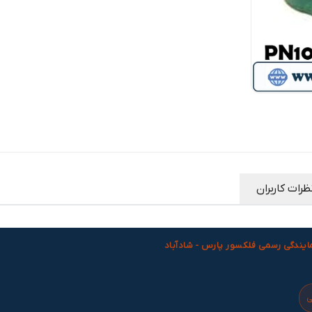
نوع
بدون مهار (بدون آستین داخلی / Without
مهار
:
internal sleeve)
کد
FSAF/[DN]/16/0 — به ازای هر سایز، مثلاً
محصول
:
FSAF/100/16/0 برای DN100
فشار اسمی
:
PN16
دمای طراحی
:
تا ۳۵۰ درجه سانتیگراد
استاندارد طراحی
:
EJMA، ANSI، ASME
گواهی کیفیت
:
(SGS سوئیس)، نشان استاندارد ملی ایران
ظرات کاربران
مایندگی رسمی فلکسور پارس - شادآباد
ی