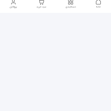
خانه
دسته‌بندی
سبد خرید
پروفایل
دسترسی سریع
سیاست حریم
پروژه ها
خصوصی
تماس با ما
شکایات
دانلود و مشاهده
قوانین و مقررات
کاتالوگ محصولات
گسترش صنعت نوین