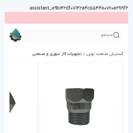
assistant_e9b142df07142a4c5544e0760e2919f2
جستجو
گسترش صنعت نوین
تجهیزات گاز شهری و صنعتی