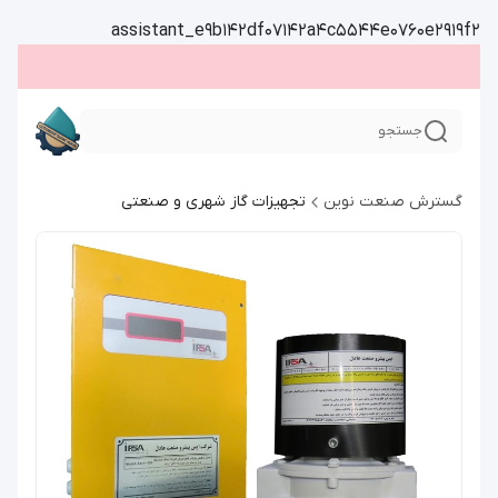
assistant_e9b142df07142a4c5544e0760e2919f2
جستجو
گسترش صنعت نوین
تجهیزات گاز شهری و صنعتی