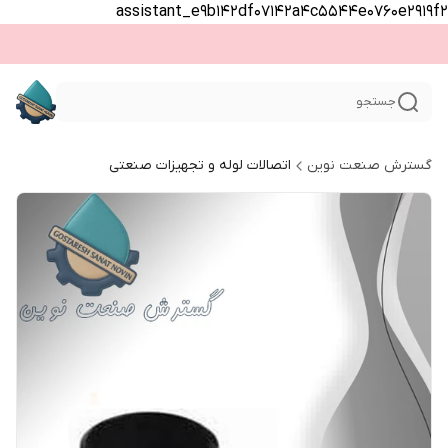
assistant_e9b142df07142a4c5544e0760e2919f2
جستجو
گسترش صنعت نوین
اتصالات لوله و تجهیزات صنعتی