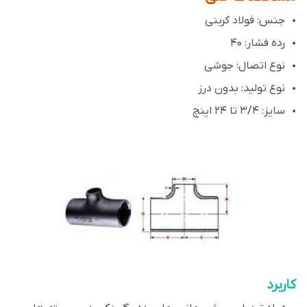
جنس: فولاد کربنی
رده فشار: 40
نوع اتصال: جوشی
نوع تولید: بدون درز
سایز: 3/4 تا 24 اینچ
کاربرد