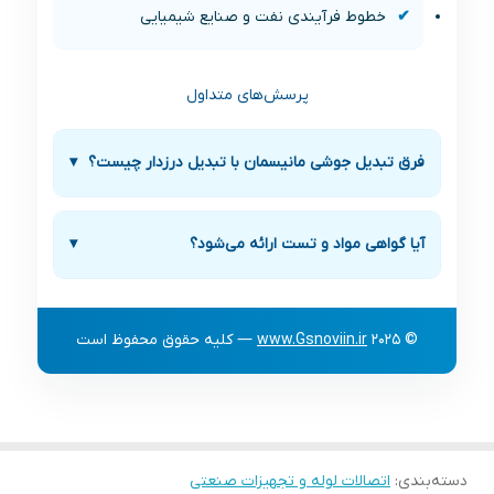
خطوط فرآیندی نفت و صنایع شیمیایی
پرسش‌های متداول
فرق تبدیل جوشی مانیسمان با تبدیل درزدار چیست؟
▾
تبدیل مانیسمان از فولاد بدون درز ساخته شده و
آیا گواهی مواد و تست ارائه می‌شود؟
▾
مقاومت و ایمنی بالاتری دارد؛ تبدیل درزدار از لوله‌های
جوشی ساخته می‌شود و برای فشار پایین مناسب است.
بله، ارائه MTC و گزارش‌های NDT مطابق درخواست
پروژه امکان‌پذیر است.
© 2025
www.Gsnoviin.ir
— کلیه حقوق محفوظ است
دسته‌بندی
:
اتصالات لوله و تجهیزات صنعتی