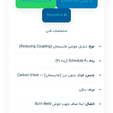
📞 تماس: 021-40660122
💬 واتساپ: 09120312119
🌐 Gsnoviin.ir
مشخصات فنی
نوع:
تبدیل جوشی مانیسمان (Reducing Coupling)
رده:
Schedule 40 (رده 40)
جنس:
فولاد بدون درز (مانیسمان) — Carbon Steel
برند:
بنکن
اتصال:
لبۀ صاف جهت جوش Butt-Weld