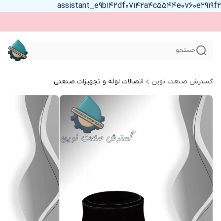
assistant_e9b142df07142a4c5544e0760e2919f2
جستجو
گسترش صنعت نوین
اتصالات لوله و تجهیزات صنعتی