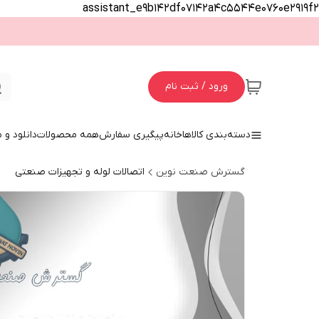
assistant_e9b142df07142a4c5544e0760e2919f2
ورود / ثبت نام
دسته‌بندی کالاها
خانه
پیگیری سفارش
همه محصولات
دانلود و
گسترش صنعت نوین
اتصالات لوله و تجهیزات صنعتی