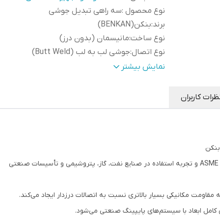
نوع محصول
:
سه راهی تبدیل جوشی
برند
:
بنکن(BENKAN)
نوع ساخت
:
مانیسمان (بدون درز)
نوع اتصال
:
جوشی لب به لب (Butt Weld)
نوع سه راهی
:
تبدیل (Reducing Tee)
نمایش بیشتر
رده ضخامت
:
SCH40
متریال
:
ASTM A234 WPB
ظرات کاربران
استاندارد ابعادی
:
ASME B16.9
استاندارد متریال
:
ASTM A234
روش تولید
:
Hot Formed Seamless
کاربرد
:
ایجاد انشعاب با قطر کمتر از خط اصلی
قابلیت جوشکاری
:
بله
ی
مناسب
خطوط انتقال نفت، گاز، بخار، آب صنعتی،
برای
:
پتروشیمی، پالایشگاه و نیروگاه
کامل ابعاد با سیستم‌های پایپینگ صنعتی می‌شود.