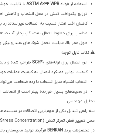
استفاده از فولاد
ASTM A234 WPB
با قابلیت جوش
توزیع یکنواخت تنش در محل انشعاب و کاهش احتم
کاهش افت فشار نسبت به اتصالات غیراستاندارد ب
مناسب برای خطوط انتقال نفت، گاز، بخار، آب صنعت
طول عمر بالا، قابلیت تحمل شوک‌های هیدرولیکی و 
⚠ نکات قابل توجه
این اتصال برای لوله‌های
SCH40
طراحی شده و باید
کیفیت نهایی عملکرد اتصال به کیفیت عملیات جوش
انتخاب اشتباه سایز انشعاب یا رده ضخامت می‌توا
در محیط‌های بسیار خورنده بهتر است از اتصالات ا
تحلیل مهندسی
سه راهی تبدیل یکی از مهم‌ترین اتصالات در سیستم‌های پ
محل تغییر قطر، تمرکز تنش (Stress Concentration) ایجاد شده و احتمال شکست در طول بهره‌برداری افزایش پیدا می‌کند.
در محصولات برند
BENKAN
فرآیند تولید مانیسمان با