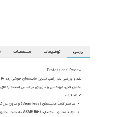
بررسی
توضیحات
مشخصات
ن
Professional Review
نقد و بررسی سه راهی تبدیل مانیسمان جوشی رده 40 بنکن
تحلیل فنی، مهندسی و کاربردی بر اساس استانداردهای ASME و تجربه استفاده در صنایع نفت، گاز، پتروشیمی و تأسیسات صنعت
✔ نقاط قوت
ساختار کاملاً مانیسمان (Seamless) و بدون درز که مقاومت مکانیکی بسیار بالاتری نسبت به اتصالات درزدار ایجاد می‌کند.
تولید مطابق استاندارد
ASME B16.9
که باعث تطابق 