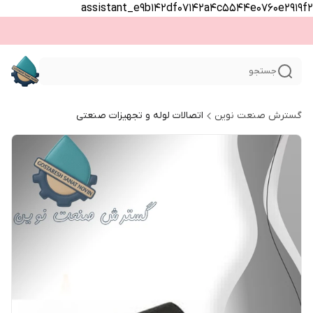
assistant_e9b142df07142a4c5544e0760e2919f2
جستجو
گسترش صنعت نوین
اتصالات لوله و تجهیزات صنعتی