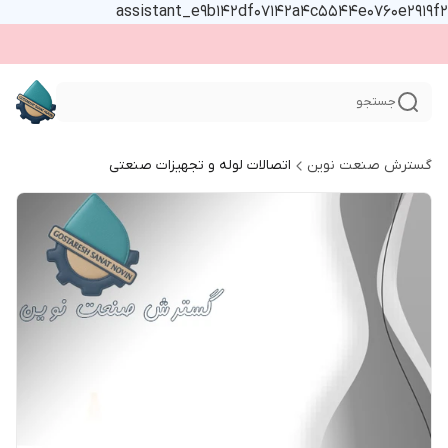
assistant_e9b142df07142a4c5544e0760e2919f2
جستجو
گسترش صنعت نوین
اتصالات لوله و تجهیزات صنعتی