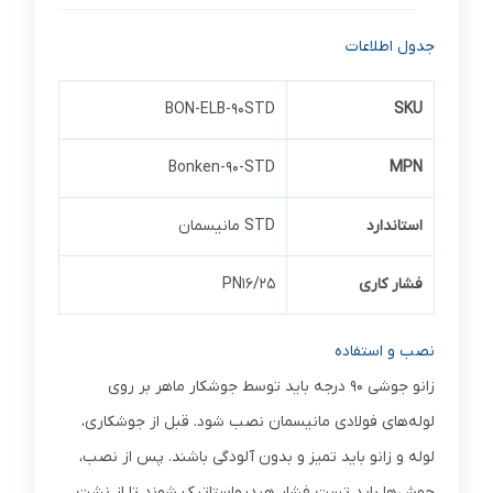
جدول اطلاعات
BON-ELB-90STD
SKU
Bonken-90-STD
MPN
استاندارد
STD مانیسمان
فشار کاری
PN16/25
نصب و استفاده
زانو جوشی 90 درجه باید توسط جوشکار ماهر بر روی
لوله‌های فولادی مانیسمان نصب شود. قبل از جوشکاری،
لوله و زانو باید تمیز و بدون آلودگی باشند. پس از نصب،
جوش‌ها باید تست فشار هیدرواستاتیک شوند تا از نشت