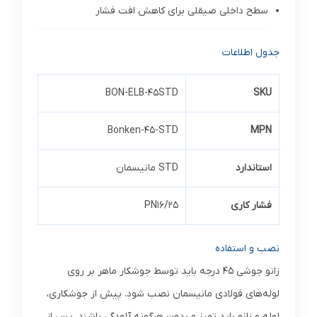
سطح داخلی صیقلی برای کاهش افت فشار
جدول اطلاعات
BON-ELB-45STD
SKU
Bonken-45-STD
MPN
استاندارد
STD مانیسمان
فشار کاری
PN16/25
نصب و استفاده
زانو جوشی 45 درجه باید توسط جوشکار ماهر بر روی
لوله‌های فولادی مانیسمان نصب شود. پیش از جوشکاری،
لوله و زانو باید تمیز و بدون هرگونه آلودگی باشند. پس از