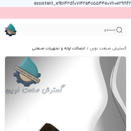
assistant_e9b142df07142a4c5544e0760e2919f2
جستجو
گسترش صنعت نوین
اتصالات لوله و تجهیزات صنعتی