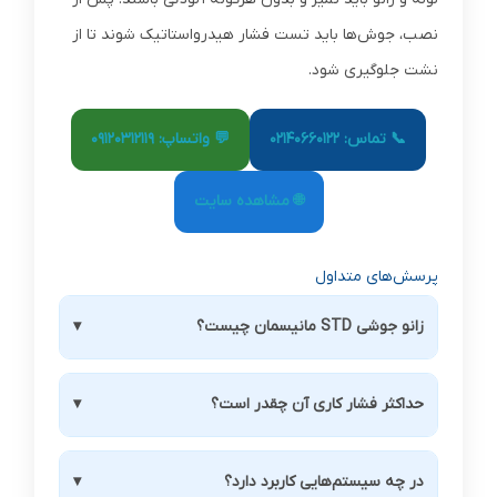
نصب، جوش‌ها باید تست فشار هیدرواستاتیک شوند تا از
نشت جلوگیری شود.
📞 تماس: 02140660122
💬 واتساپ: 09120312119
🌐 مشاهده سایت
پرسش‌های متداول
زانو جوشی STD مانیسمان چیست؟
▾
زانو جوشی STD مانیسمان از فولاد بدون درز ساخته
حداکثر فشار کاری آن چقدر است؟
▾
شده و استاندارد STD برای ضخامت و قطر مشخص
دارد.
بسته به سایز، فشار کاری این زانو تا PN16 یا PN25
در چه سیستم‌هایی کاربرد دارد؟
▾
می‌تواند باشد.