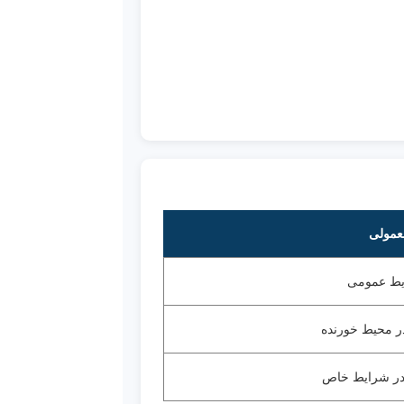
عمولی
یط عمومی
ر محیط خورنده
 در شرایط خاص