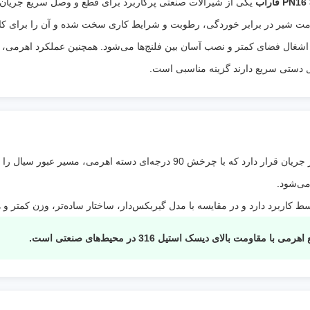
سیالات
آب شرب، آب خام، آب دریا، فاضلاب، هوای
یکی از شیرآلات صنعتی پرکاربرد برای قطع و وصل سریع جریان 
قابل
فشرده، روغن‌های سبک و بسیاری از سیالا
ت شیر در برابر خوردگی، رطوبت و شرایط کاری سخت شده و آن را برای ک
استفاده
:
شیمیایی خورنده
ل فضای کمتر و نصب آسان بین فلنج‌ها می‌شود. همچنین عملکرد اهرمی، باز
ویژگی
دیسک استنلس استیل 316 با مقاومت بسی
رل دستی سریع دارند گزینه مناسبی است.
خاص
:
برابر خوردگی، کلریدها و آب شور، عملکرد سریع با
90 درجه، آب‌بندی کامل، وزن کم، نصب آسان ب
فلنج‌های PN10 و PN16 و مناسب برای صنایع
فاضلاب، شیمیایی، غذایی، دارویی و دریایی
در شیرهای پروانه‌ای، یک دیسک در مرکز مسیر جریان قرار دارد که با چرخش 90 درج
می‌شود.
اربرد دارد و در مقایسه با مدل گیربکس‌دار، ساختار ساده‌تر، وزن کمتر و هز
ت بالای دیسک استیل 316 در محیط‌های صنعتی است.