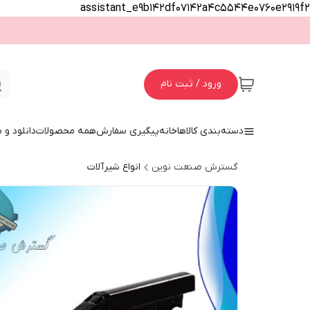
assistant_e9b142df07142a4c5544e0760e2919f2
ورود / ثبت نام
دسته‌بندی کالاها
خانه
پیگیری سفارش
همه محصولات
دانلود و
گسترش صنعت نوین
انواع شیرآلات