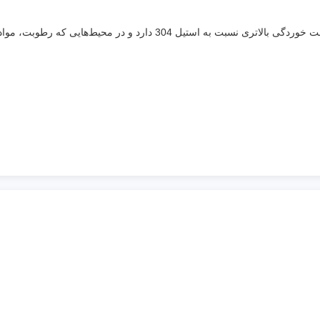
استیل 316 به دلیل وجود عنصر مولیبدن، مقاومت خوردگی بالاتری نسبت به استیل 