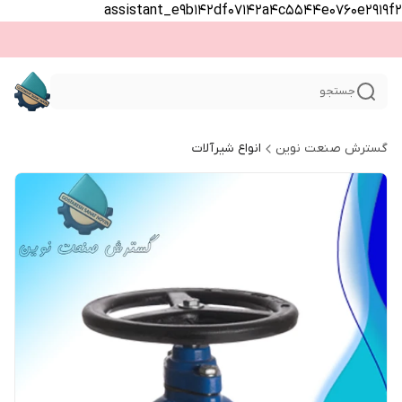
assistant_e9b142df07142a4c5544e0760e2919f2
جستجو
گسترش صنعت نوین
انواع شیرآلات