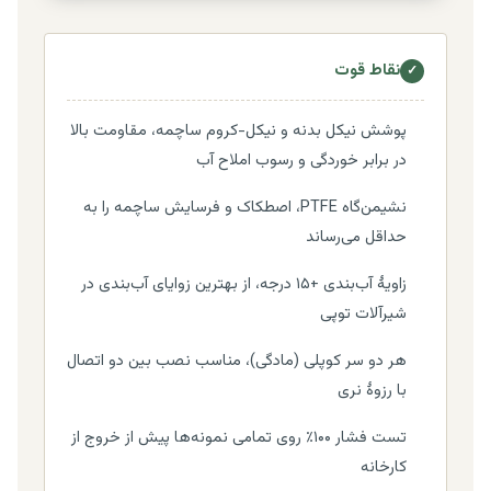
نقاط قوت
✓
پوشش نیکل بدنه و نیکل-کروم ساچمه، مقاومت بالا
در برابر خوردگی و رسوب املاح آب
نشیمن‌گاه PTFE، اصطکاک و فرسایش ساچمه را به
حداقل می‌رساند
زاویهٔ آب‌بندی +۱۵ درجه، از بهترین زوایای آب‌بندی در
شیرآلات توپی
هر دو سر کوپلی (مادگی)، مناسب نصب بین دو اتصال
با رزوهٔ نری
تست فشار ۱۰۰٪ روی تمامی نمونه‌ها پیش از خروج از
کارخانه