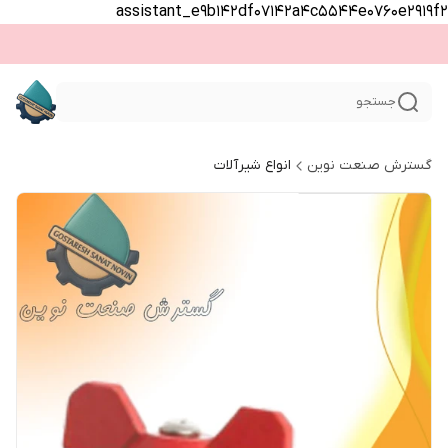
assistant_e9b142df07142a4c5544e0760e2919f2
جستجو
گسترش صنعت نوین
انواع شیرآلات