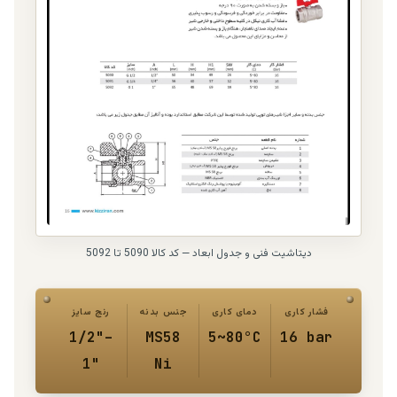
دیتاشیت فنی و جدول ابعاد — کد کالا 5090 تا 5092
فشار کاری
دمای کاری
جنس بدنه
رنج سایز
1/2"–
MS58
5~80°C
16 bar
1"
Ni