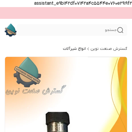
assistant_e9b142df07142a4c5544e0760e2919f2
جستجو
گسترش صنعت نوین
انواع شیرآلات