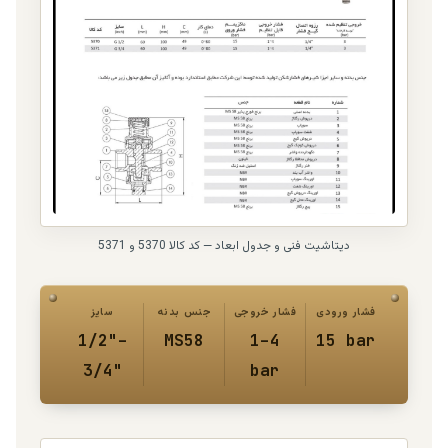
دیتاشیت فنی و جدول ابعاد — کد کالا 5370 و 5371
فشار ورودی
فشار خروجی
جنس بدنه
سایز
1/2"–
MS58
1–4
15 bar
3/4"
bar