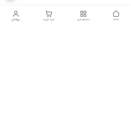
خانه
دسته‌بندی
سبد خرید
پروفایل
دسترسی سریع
درباره ما
پروژه ها
سیاست حریم خصوصی
تماس با ما
دانلود و مشاهده کاتالوگ
شکایات
محصولات گسترش صنعت
نوین
قوانین و مقررات