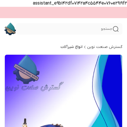
assistant_e9b142df07142a4c5544e0760e2919f2
جستجو
گسترش صنعت نوین
انواع شیرآلات