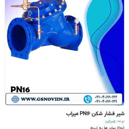
شیر فشار شکن PN16 میراب
برند:
میراب
انواع سایز ها به اینچ