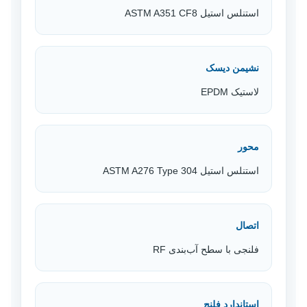
استنلس استیل ASTM A351 CF8
نشیمن دیسک
لاستیک EPDM
محور
استنلس استیل ASTM A276 Type 304
اتصال
فلنجی با سطح آب‌بندی RF
استاندارد فلنج