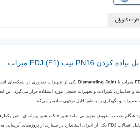
پوشش بدنه
:
اپوکسی پودری الکترواستاتیک
ضخامت پوشش
حداقل 250 میکرون (Food
ظرات کاربران
اپوکسی
:
Grade)
رنگ پوشش
:
آبی RAL 5005 یا RAL 5015
دمای کاری
:
تا 70 درجه سانتی‌گراد
سیالات قابل
آب شرب، آب خام، فاضلاب و سیال
استفاده
:
غیرخورنده
PN1 تیپ FDJ (F1) میراب
فشار تست بدنه
:
1.5 برابر فشار نامی
استاندارد تست
:
DIN EN 12266-1 / ISO 5208
Dismantling Joint
یکی از تجهیزات ضروری در شبکه‌های انتقا
ویژگی
قابلیت تنظیم طول نصب و جبران خطای 
 جداسازی شیرآلات و تجهیزات فلنجی مورد استفاده قرار می‌گیرد. این اتصا
خاص
:
لوله
عمیرات و نگهداری را به‌طور قابل توجهی ساده‌تر می‌کند.
 هنگام نصب یا تعویض تجهیزاتی مانند شیر فلکه، شیر پروانه‌ای، شیر یکطرفه
ه‌های آبرسانی محسوب می‌شوند.