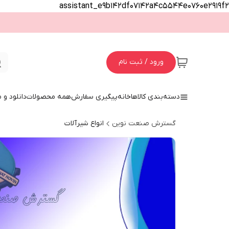
assistant_e9b142df07142a4c5544e0760e2919f2
ورود / ثبت نام
دسته‌بندی کالاها
خانه
پیگیری سفارش
همه محصولات
دانلود و
گسترش صنعت نوین
انواع شیرآلات