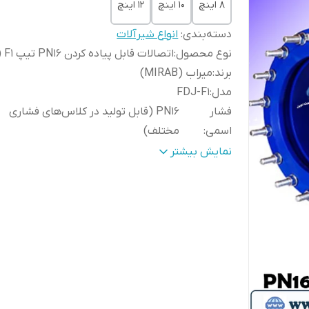
8 اینچ
10 اینچ
12 اینچ
دسته‌بندی
:
انواع شیرآلات
نوع محصول
:
اتصالات قابل پیاده کردن PN16 تیپ FDJ) F1)
برند
:
میراب (MIRAB)
مدل
:
FDJ-F1
فشار
PN16 (قابل تولید در کلاس‌های فشاری
اسمی
:
مختلف)
کاربرد
نصب و جداسازی آسان شیرآلات، پمپ‌ها و
نمایش بیشتر
اصلی
:
تجهیزات فلنجی
نوع اتصال
:
فلنجی دو سر (Double Flanged)
استاندارد فلنج
:
DIN EN 1092-2 / DIN 2501 PN16
جنس
چدن داکتیل JS-400-15 (GGG40
بدنه
:
(بسته به سایز)
جنس آب بندی
:
EPDM
جنس پیچ و مهره
:
فولاد گالوانیزه با پوشش ضد خورد
جنس تای‌راد (Tie Rod)
:
فولاد گالوانیزه