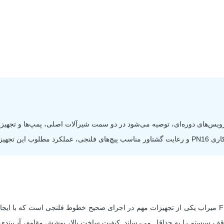
س‌های دوره‌ای، توصیه می‌شود در دو سمت شیرآلات اصلی، پمپ‌ها و تجهیزا
مین خواهد کرد.
اتصالات قابل پیاده کردن PN16 تیپ FDJ (F1) میراب یکی از تجهیزات مهم در اجرای صحیح خطوط فلنجی
وقف سیستم را به حداقل می‌رساند. کیفیت ساخت بالا، پوشش مقاوم، آب‌بند