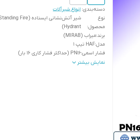
دسته‌بندی
:
انواع شیرآلات
نوع
شیر آتش‌نشانی ایستاده (tanding Fire
محصول
:
Hydrant)
برند
:
میراب (MIRAB)
مدل
:
HAF تیپ 1
فشار اسمی
:
PN16 (حداکثر فشار کاری 16 بار)
نوع عملکرد
:
دستی (Manual Operation)
نمایش بیشتر
نوع شیر
:
هیدرانت آتش‌نشانی ایستاده
کاربرد اصلی
:
برداشت آب از شبکه برای عملیات اطفای 
جنس
چدن داکتیل (Ductile Iron GJS-400-15 /
بدنه
:
GGG40)
جنس درپوش و قطعات اصلی
:
چدن داکتیل
جنس محور (Stem)
:
استنلس استیل ضدزنگ
جنس قطعات آب‌بندی
:
EPDM
پوشش بدنه
:
اپوکسی پودری الکترواستاتیک ضد خورد