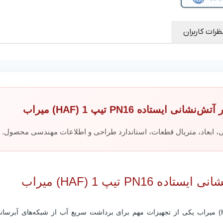
ضخامت پوشش اپوکسی
:
حداقل 250 میکرون
رنگ
قرمز RAL 3020 (استاندارد تجهیزات
پوشش
:
آتش‌نشانی)
ظرات کاربران
نوع اتصال به شبکه
:
فلنجی
استاندارد فلنج
:
EN 1092-2 / DIN PN16
تعداد
دو خروجی جانبی و یک خروجی اصلی (بس
خروجی
:
به مدل)
استاندارد طراحی
:
DIN 3222 / EN 14384
یستاده PN16 تیپ 1 (HAF) میراب
استاندارد تست
:
EN 12266-1
دمای کاری
:
تا حدود 70 درجه سانتی‌گراد
ابعاد، متریال قطعات، استاندارد طراحی و اطلاعات مهندسی محصول.
سیال قابل استفاده
:
آب
ویژگی
دسترسی سریع به آب در شرایط اضطراری و
خاص
:
مقاومت بالا در برابر خوردگی
PN تیپ 1 (HAF) میراب
شیر آتش‌نشانی ایستاده PN16 تیپ 1 (HAF) میراب یکی از تجهیزات مهم برای برداشت سریع آب از ش