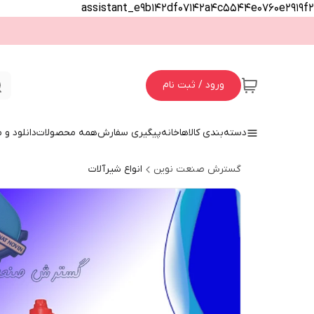
assistant_e9b142df07142a4c5544e0760e2919f2
ورود / ثبت نام
دسته‌بندی کالاها
خانه
پیگیری سفارش
همه محصولات
دانلود و
گسترش صنعت نوین
انواع شیرآلات