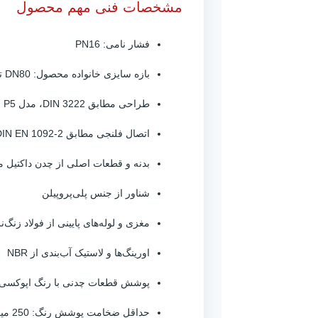
مشخصات فنی مهم محصول
فشار نامی: PN16
بازه سایزی خانواده محصول: DN80 تا DN150
طراحی مطابق DIN 3222، مدل P5
اتصال فلنجی مطابق DIN EN 1092-2 و DIN 2501
بدنه و قطعات اصلی از چدن داکتیل مطابق 1563
شناور از جنس پلی‌پروپیلن
مغزی و لوله‌های پایینی از فولاد زنگ‌نزن 021
اورینگ‌ها و لاستیک آب‌بندی از NBR
پوشش قطعات چدنی با رنگ اپوکسی پودری 
حداقل ضخامت پوشش رنگ: 250 میکرون