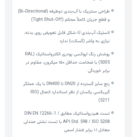
طراحی سنتریک با آب‌بندی دوطرفه (Bi-Directional)
⚙
و قطع جریان کاملاً محکم (Tight Shut-Off)
لاستیک آب‌بندی U-شکل قابل تعویض روی بدنه،
⚙
نیازی به واشر (گسکت) ندارد
پوشش رنگ اپوکسی پودری الکترواستاتیک (RAL
⚙
5005) با ضخامت حداقل ۱۵۰ میکرون، مقاوم در
برابر خوردگی
رنج سایز گسترده از DN20 تا DN400 با یک عملگر
⚙
گیربکسی یکسان از نظر استاندارد اتصال (ISO
5211)
تست هیدرواستاتیک مطابق DIN EN 12266-1 /
⚙
API Std. 598 / ISO 5208 با تست نشتی صندلی
معادل ۱.۱ برابر فشار اسمی