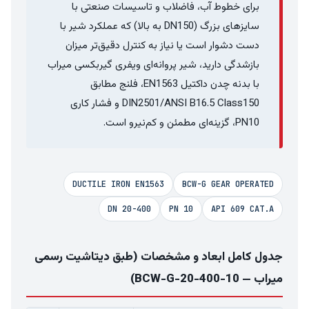
برای خطوط آب، فاضلاب و تاسیسات صنعتی با
سایزهای بزرگ (DN150 به بالا) که عملکرد شیر با
دست دشوار است یا نیاز به کنترل دقیق‌تر میزان
بازشدگی دارید، شیر پروانه‌ای ویفری گیربکسی میراب
با بدنه چدن داکتیل EN1563، فلنج مطابق
DIN2501/ANSI B16.5 Class150 و فشار کاری
PN10، گزینه‌ای مطمئن و کم‌نیرو است.
DUCTILE IRON EN1563
BCW-G GEAR OPERATED
DN 20-400
PN 10
API 609 CAT.A
جدول کامل ابعاد و مشخصات (طبق دیتاشیت رسمی
میراب — BCW-G-20-400-10)