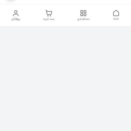
خانه
دسته‌بندی
سبد خرید
پروفایل
دسترسی سریع
درباره ما
پروژه ها
سیاست حریم خصوصی
تماس با ما
دانلود و مشاهده کاتالوگ
شکایات
محصولات گسترش صنعت
نوین
قوانین و مقررات