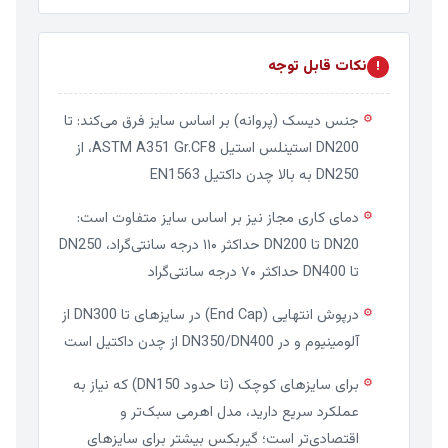
نکات قابل توجه
!
جنس دیسک (پروانه) بر اساس سایز فرق می‌کند: تا
⚙
DN200 استینلس استیل ASTM A351 Gr.CF8، از
DN250 به بالا چدن داکتیل EN1563
دمای کاری مجاز نیز بر اساس سایز متفاوت است:
⚙
DN20 تا DN200 حداکثر ۱۱۰ درجه سانتی‌گراد، DN250
تا DN400 حداکثر ۷۰ درجه سانتی‌گراد
درپوش انتهایی (End Cap) در سایزهای تا DN300 از
⚙
آلومینیوم و در DN350/DN400 از چدن داکتیل است
برای سایزهای کوچک (تا حدود DN150) که نیاز به
⚙
عملکرد سریع دارید، مدل اهرمی سبک‌تر و
اقتصادی‌تر است؛ گیربکس بیشتر برای سایزهای