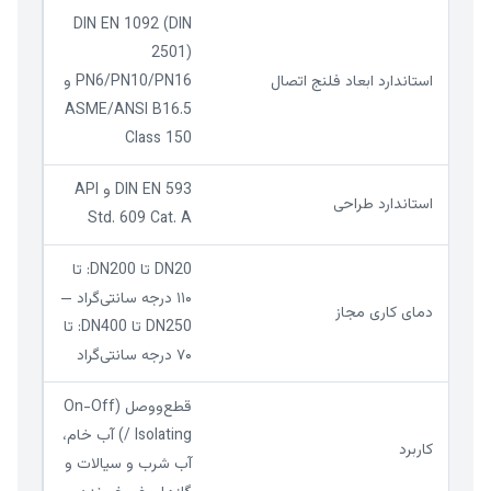
DIN EN 1092 (DIN
2501)
استاندارد ابعاد فلنج اتصال
PN6/PN10/PN16 و
ASME/ANSI B16.5
Class 150
DIN EN 593 و API
استاندارد طراحی
Std. 609 Cat. A
DN20 تا DN200: تا
۱۱۰ درجه سانتی‌گراد —
دمای کاری مجاز
DN250 تا DN400: تا
۷۰ درجه سانتی‌گراد
قطع‌ووصل (On-Off
/ Isolating) آب خام،
کاربرد
آب شرب و سیالات و