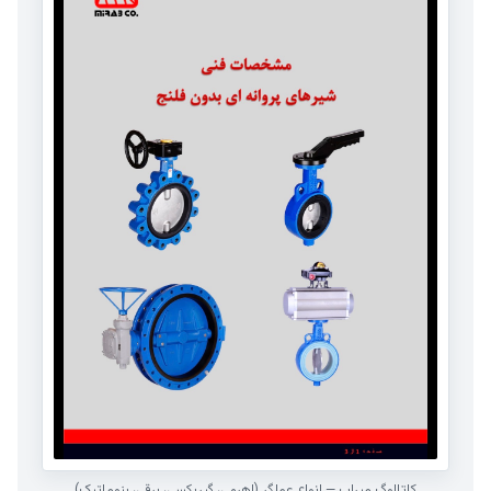
کاتالوگ میراب — انواع عملگر (اهرمی، گیربکسی، برقی، پنوماتیک)