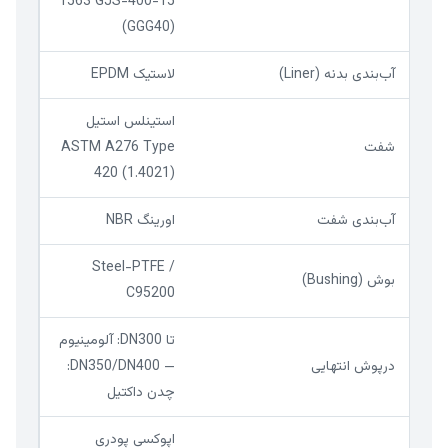
1563 GJS-400-15
(GGG40)
آب‌بندی بدنه (Liner)
لاستیک EPDM
استینلس استیل
شفت
ASTM A276 Type
420 (1.4021)
آب‌بندی شفت
اورینگ NBR
Steel-PTFE /
بوش (Bushing)
C95200
تا DN300: آلومینیوم
درپوش انتهایی
— DN350/DN400:
چدن داکتیل
اپوکسی پودری