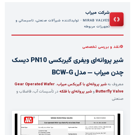
شرکت میراب
MIRAB VALVES · تولیدکننده شیرآلات صنعتی، تاسیساتی و
تجهیزات مربوطه
نقد و بررسی تخصصی
شیر پروانه‌ای ویفری گیربکسی PN10 دیسک
چدن میراب — مدل BCW-G
معروف به
شیر پروانه‌ای با گیربکس میراب
،
Gear Operated Wafer
Butterfly Valve
و
شیر پروانه‌ای با فلکه
در تأسیسات آب، فاضلاب و
صنعتی