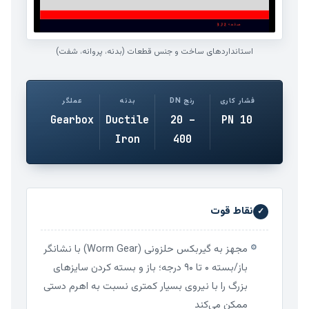
استانداردهای ساخت و جنس قطعات (بدنه، پروانه، شفت)
فشار کاری
رنج DN
بدنه
عملگر
Gearbox
Ductile
20 –
PN 10
Iron
400
نقاط قوت
✓
مجهز به گیربکس حلزونی (Worm Gear) با نشانگر
⚙
باز/بسته ۰ تا ۹۰ درجه؛ باز و بسته کردن سایزهای
بزرگ را با نیروی بسیار کمتری نسبت به اهرم دستی
ممکن می‌کند