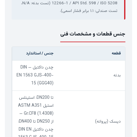
12266-1 / API Std. 598 / ISO 5208 (تست بدنه: N/A،
تست صندلی: ۱.۱ برابر فشار اسمی).
جنس قطعات و مشخصات فنی
قطعه
جنس / استاندارد
چدن داکتیل — DIN
بدنه
EN 1563 GJS-400-
15 (GGG40)
تا DN200: استینلس
استیل ASTM A351
Gr.CF8 (1.4308) —
دیسک (پروانه)
از DN250 تا DN400:
چدن داکتیل DIN EN