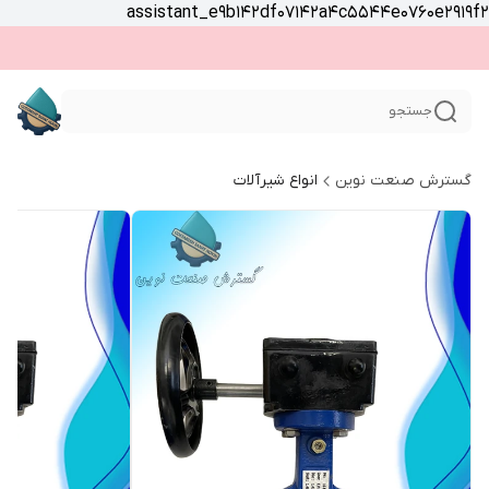
assistant_e9b142df07142a4c5544e0760e2919f2
جستجو
گسترش صنعت نوین
انواع شیرآلات