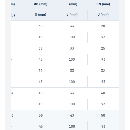
Z (mm)
ØC (mm)
L (mm)
DN (mm)
J (mm)
d (mm)
S (mm)
وزن (kg)
—
30
33
20
2.3
45
100
93
—
30
33
25
2.4
45
100
93
—
30
33
32
2.6
45
100
93
17.4
40
33
40
2.9
45
100
93
19.6
50
43
50
3.4
45
100
93