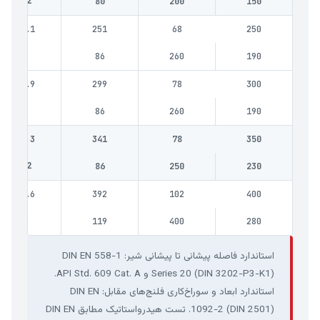
13.2
80
200
150
240.1
251
68
250
29
86
260
190
286.9
299
78
300
33
86
260
190
331.3
341
78
350
52.2
86
250
230
377.6
392
102
400
84
119
400
280
استاندارد فاصله پیشانی تا پیشانی شیر: DIN EN 558-1
Series 20 (DIN 3202-P3-K1) و API Std. 609 Cat. A.
استاندارد ابعاد و سوراخ‌کاری فلنج‌های مقابل: DIN EN
1092-2 (DIN 2501). تست هیدرواستاتیک مطابق DIN EN