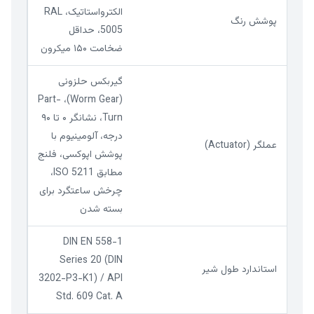
الکترواستاتیک، RAL
پوشش رنگ
5005، حداقل
ضخامت ۱۵۰ میکرون
گیربکس حلزونی
(Worm Gear)، Part-
Turn، نشانگر ۰ تا ۹۰
درجه، آلومینیوم با
عملگر (Actuator)
پوشش اپوکسی، فلنج
مطابق ISO 5211،
چرخش ساعتگرد برای
بسته شدن
DIN EN 558-1
Series 20 (DIN
استاندارد طول شیر
3202-P3-K1) / API
Std. 609 Cat. A