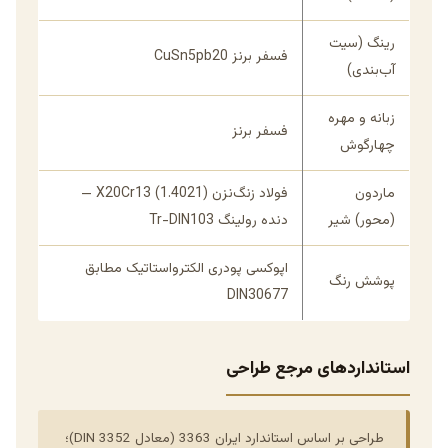
رینگ (سیت
فسفر برنز CuSn5pb20
آب‌بندی)
زبانه و مهره
فسفر برنز
چهارگوش
ماردون
فولاد زنگ‌نزن X20Cr13 (1.4021) —
(محور) شیر
دنده رولینگ Tr-DIN103
اپوکسی پودری الکترواستاتیک مطابق
پوشش رنگ
DIN30677
استانداردهای مرجع طراحی
طراحی بر اساس استاندارد ایران 3363 (معادل DIN 3352)؛