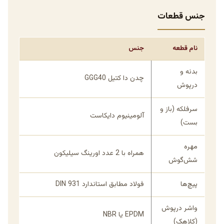
جنس قطعات
نام قطعه
جنس
بدنه و
چدن دا کتیل GGG40
درپوش
سرفلکه (باز و
آلومینیوم دایکاست
بست)
مهره
همراه با 2 عدد اورینگ سیلیکون
شش‌گوش
پیچ‌ها
فولاد مطابق استاندارد DIN 931
واشر درپوش
EPDM یا NBR
(کلاهک)