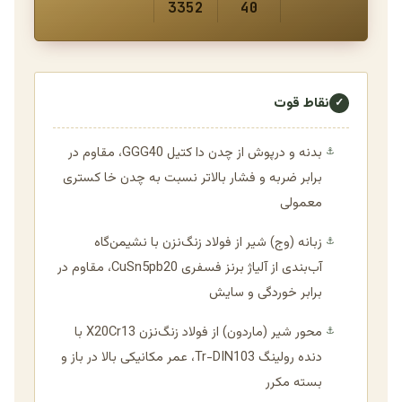
3352
40
نقاط قوت
✓
بدنه و درپوش از چدن دا کتیل GGG40، مقاوم در
⚓
برابر ضربه و فشار بالاتر نسبت به چدن خا کستری
معمولی
زبانه (وج) شیر از فولاد زنگ‌نزن با نشیمن‌گاه
⚓
آب‌بندی از آلیاژ برنز فسفری CuSn5pb20، مقاوم در
برابر خوردگی و سایش
محور شیر (ماردون) از فولاد زنگ‌نزن X20Cr13 با
⚓
دنده رولینگ Tr-DIN103، عمر مکانیکی بالا در باز و
بسته مکرر