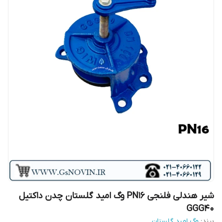
شیر هندلی فلنجی PN16 وگ امید گلستان چدن داکتیل
GGG40
برند:
وگ امید گلستان