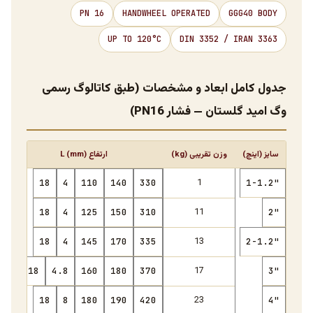
PN 16
HANDWHEEL OPERATED
GGG40 BODY
UP TO 120°C
DIN 3352 / IRAN 3363
جدول کامل ابعاد و مشخصات (طبق کاتالوگ رسمی
وگ امید گلستان — فشار PN16)
سایز (اینچ)
وزن تقریبی (kg)
ارتفاع L (mm)
1
18
4
110
140
330
1-1.2"
11
18
4
125
150
310
2"
13
18
4
145
170
335
2-1.2"
17
18
4.8
160
180
370
3"
23
18
8
180
190
420
4"