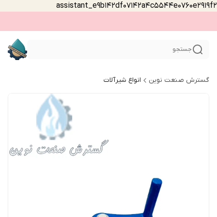
assistant_e9b142df07142a4c5544e0760e2919f2
جستجو
گسترش صنعت نوین
انواع شیرآلات