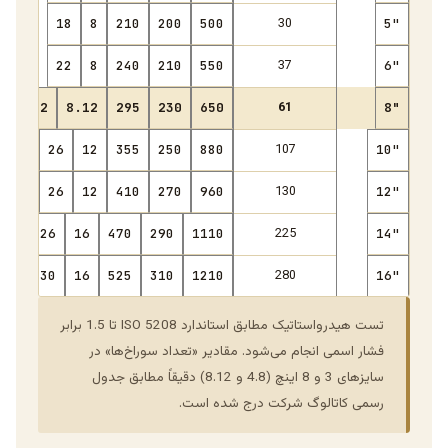
30
18
8
210
200
500
5"
37
22
8
240
210
550
6"
61
22
8.12
295
230
650
8"
107
26
12
355
250
880
10"
130
26
12
410
270
960
12"
225
26
16
470
290
1110
14"
280
30
16
525
310
1210
16"
تست هیدرواستاتیک مطابق استاندارد ISO 5208 تا 1.5 برابر
فشار اسمی انجام می‌شود. مقادیر «تعداد سوراخ‌ها» در
سایزهای 3 و 8 اینچ (4.8 و 8.12) دقیقاً مطابق جدول
رسمی کاتالوگ شرکت درج شده است.