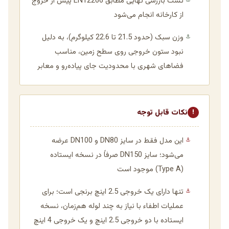
تست بازرسی نهایی مطابق EN12266 پیش از خروج
⚓
از کارخانه انجام می‌شود
وزن سبک (حدود 21.5 تا 22.6 کیلوگرم)، به دلیل
⚓
نبود ستون خروجی روی سطح زمین، مناسب
فضاهای شهری با محدودیت جای پیاده‌رو و معابر
نکات قابل توجه
!
این مدل فقط در سایز DN80 و DN100 عرضه
⚓
می‌شود؛ سایز DN150 صرفاً در نسخه ایستاده
(Type A) موجود است
تنها دارای یک خروجی 2.5 اینچ برنجی است؛ برای
⚓
عملیات اطفاء با نیاز به چند لوله هم‌زمان، نسخه
ایستاده با دو خروجی 2.5 اینچ و یک خروجی 4 اینچ