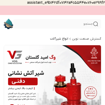
assistant_e9b142df07142a4c5544e0760e2919f2
جستجو
گسترش صنعت نوین
انواع شیرآلات