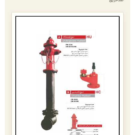
ضدحریق