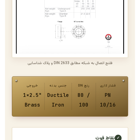
فلنج اتصال به شبکه مطابق DIN 2633 و پلاک شناسایی
فشار کاری
رنج DN
جنس بدنه
خروجی
1×2.5"
Ductile
80 /
PN
Brass
Iron
100
10/16
نقاط قوت
✓