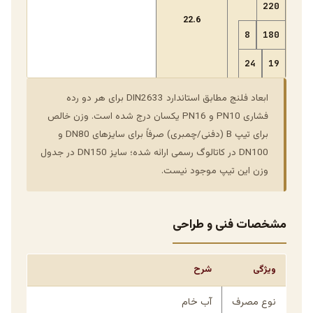
220
22.6
8
180
24
19
ابعاد فلنج مطابق استاندارد DIN2633 برای هر دو رده
فشاری PN10 و PN16 یکسان درج شده است. وزن خالص
برای تیپ B (دفنی/چمبری) صرفاً برای سایزهای DN80 و
DN100 در کاتالوگ رسمی ارائه شده؛ سایز DN150 در جدول
وزن این تیپ موجود نیست.
مشخصات فنی و طراحی
ویژگی
شرح
نوع مصرف
آب خام