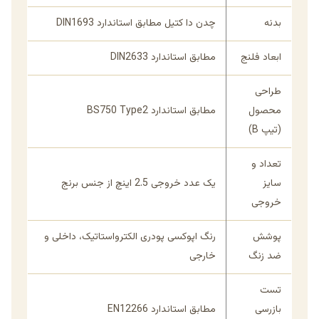
بدنه
چدن دا کتیل مطابق استاندارد DIN1693
ابعاد فلنج
مطابق استاندارد DIN2633
طراحی
محصول
مطابق استاندارد BS750 Type2
(تیپ B)
تعداد و
سایز
یک عدد خروجی 2.5 اینچ از جنس برنج
خروجی
پوشش
رنگ اپوکسی پودری الکترواستاتیک، داخلی و
ضد زنگ
خارجی
تست
بازرسی
مطابق استاندارد EN12266