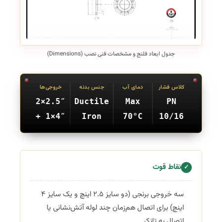
جدول ابعاد فلنج و مشخصات فنی نصب (Dimensions)
کلاس فشار
دمای آب
جنس بدنه
خروجی‌ها
2×2.5″
Ductile
Max
PN
+ 1×4″
Iron
70°C
10/16
نقاط قوت
✓
سه خروجی برنجی (دو سایز 2.5 اینچ و یک سایز 4
اینچ) برای اتصال هم‌زمان چند لوله آتش‌نشانی یا
اتصال به تانکر