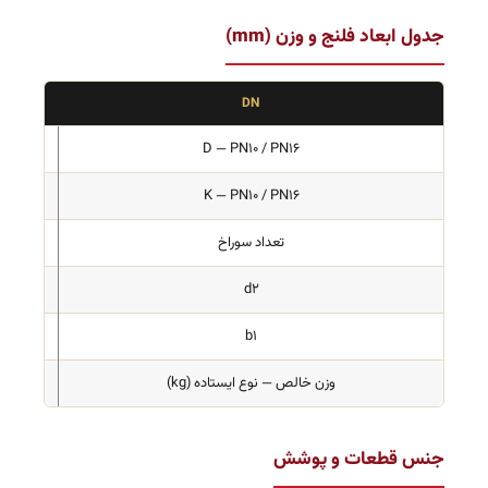
جدول ابعاد فلنج و وزن (mm)
80
DN
200
D — PN10 / PN16
160
K — PN10 / PN16
تعداد سوراخ
8
19
d2
22
b1
وزن خالص — نوع ایستاده (kg)
210
جنس قطعات و پوشش