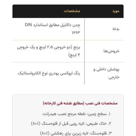
مورد
مشخصات
چدن داکتیل مطابق استاندارد DIN
بدنه
1693
برنج (دو خروجی 2.5 اینچ و یک خروجی
خروجی‌ها
4 اینچ)
پوشش داخلی و
رنگ اپوکسی پودری نوع الکترواستاتیک
خارجی
مشخصات فنی نصب (مطابق نقشه فنی کارخانه)
سطح زمین: نقطه مرجع نصب هیدرانت
خاک طبیعی: لایه رویی قبل از قلوه‌سنگ (٪80)
قلوه‌سنگ: لایه زیرین برای زهکشی (٪80)