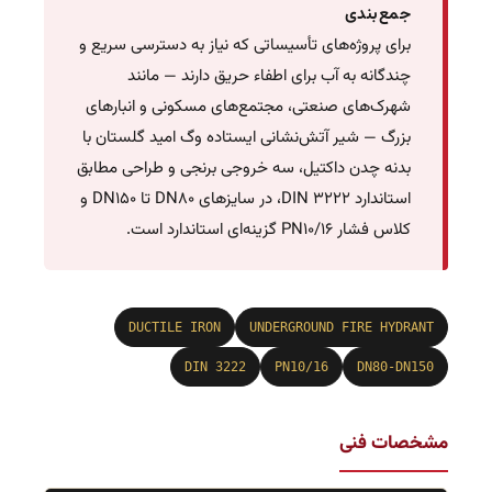
جمع‌بندی
برای پروژه‌های تأسیساتی که نیاز به دسترسی سریع و
چندگانه به آب برای اطفاء حریق دارند — مانند
شهرک‌های صنعتی، مجتمع‌های مسکونی و انبارهای
بزرگ — شیر آتش‌نشانی ایستاده وگ امید گلستان با
بدنه چدن داکتیل، سه خروجی برنجی و طراحی مطابق
استاندارد DIN 3222، در سایزهای DN80 تا DN150 و
کلاس فشار PN10/16 گزینه‌ای استاندارد است.
DUCTILE IRON
UNDERGROUND FIRE HYDRANT
DIN 3222
PN10/16
DN80-DN150
مشخصات فنی