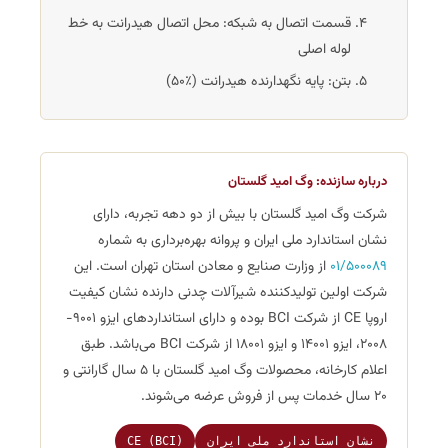
قسمت اتصال به شبکه: محل اتصال هیدرانت به خط
لوله اصلی
بتن: پایه نگهدارنده هیدرانت (٪50)
درباره سازنده: وگ امید گلستان
شرکت وگ امید گلستان با بیش از دو دهه تجربه، دارای
نشان استاندارد ملی ایران و پروانه بهره‌برداری به شماره
01/500089
از وزارت صنایع و معادن استان تهران است. این
شرکت اولین تولیدکننده شیرآلات چدنی دارنده نشان کیفیت
اروپا CE از شرکت BCI بوده و دارای استانداردهای ایزو 9001-
2008، ایزو 14001 و ایزو 18001 از شرکت BCI می‌باشد. طبق
اعلام کارخانه، محصولات وگ امید گلستان با ۵ سال گارانتی و
۲۰ سال خدمات پس از فروش عرضه می‌شوند.
نشان استاندارد ملی ایران
CE (BCI)