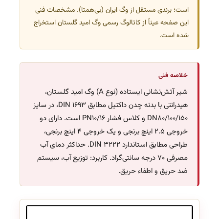
است؛ برندی مستقل از وگ ایران (بی‌همتا). مشخصات فنی
این صفحه عیناً از کاتالوگ رسمی وگ امید گلستان استخراج
شده است.
خلاصه فنی
شیر آتش‌نشانی ایستاده (نوع A) وگ امید گلستان،
هیدرانتی با بدنه چدن داکتیل مطابق DIN 1693، در سایز
DN80/100/150 و کلاس فشار PN10/16 است. دارای دو
خروجی 2.5 اینچ برنجی و یک خروجی 4 اینچ برنجی،
طراحی مطابق استاندارد DIN 3222. حداکثر دمای آب
مصرفی 70 درجه سانتی‌گراد. کاربرد: توزیع آب، سیستم
ضد حریق و اطفاء حریق.