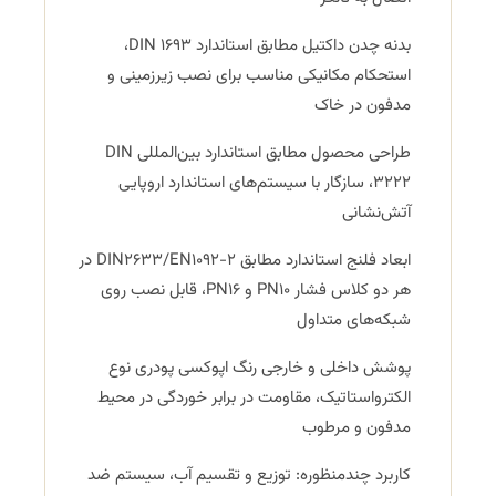
بدنه چدن داکتیل مطابق استاندارد DIN 1693،
استحکام مکانیکی مناسب برای نصب زیرزمینی و
مدفون در خاک
طراحی محصول مطابق استاندارد بین‌المللی DIN
3222، سازگار با سیستم‌های استاندارد اروپایی
آتش‌نشانی
ابعاد فلنج استاندارد مطابق DIN2633/EN1092-2 در
هر دو کلاس فشار PN10 و PN16، قابل نصب روی
شبکه‌های متداول
پوشش داخلی و خارجی رنگ اپوکسی پودری نوع
الکترواستاتیک، مقاومت در برابر خوردگی در محیط
مدفون و مرطوب
کاربرد چندمنظوره: توزیع و تقسیم آب، سیستم ضد