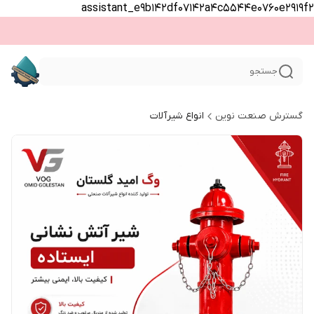
assistant_e9b142df07142a4c5544e0760e2919f2
جستجو
گسترش صنعت نوین
انواع شیرآلات