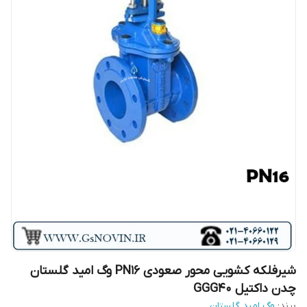
شیرفلکه کشویی محور صعودی PN16 وگ امید گلستان
چدن داکتیل GGG40
برند:
وگ امید گلستان