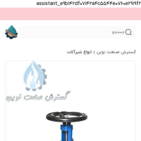
assistant_e9b142df07142a4c5544e0760e2919f2
جستجو
گسترش صنعت نوین
انواع شیرآلات