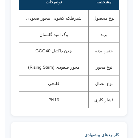
مشخصه
توضیحات
نوع محصول
شیرفلکه کشویی محور صعودی
برند
وگ امید گلستان
جنس بدنه
چدن داکتیل GGG40
نوع محور
محور صعودی (Rising Stem)
نوع اتصال
فلنجی
فشار کاری
PN16
کاربردهای پیشنهادی