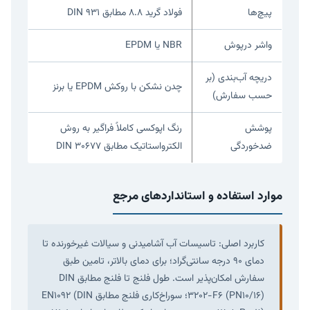
پیچ‌ها
فولاد گرید ۸.۸ مطابق DIN 931
واشر درپوش
NBR یا EPDM
دریچه آب‌بندی (بر
چدن نشکن با روکش EPDM یا برنز
حسب سفارش)
پوشش
رنگ اپوکسی کاملاً فراگیر به روش
ضدخوردگی
الکترواستاتیک مطابق DIN 30677
موارد استفاده و استانداردهای مرجع
کاربرد اصلی: تاسیسات آب آشامیدنی و سیالات غیرخورنده تا
دمای ۹۰ درجه سانتی‌گراد؛ برای دمای بالاتر، تامین طبق
سفارش امکان‌پذیر است. طول فلنج تا فلنج مطابق DIN
3202-F6 (PN10/16)؛ سوراخ‌کاری فلنج مطابق EN1092 (DIN