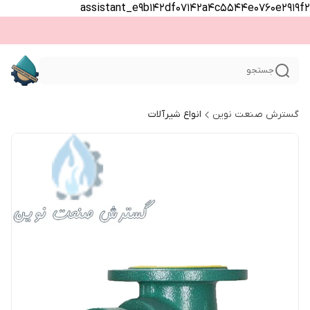
assistant_e9b142df07142a4c5544e0760e2919f2
جستجو
گسترش صنعت نوین
انواع شیرآلات