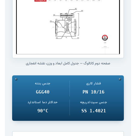
صفحه دوم کاتالوگ — جدول کامل ابعاد و وزن، نقشه انفجاری
فشار کاری
جنس بدنه
GGG40
PN 10/16
جنس سیت/دریچه
حداکثر دما استاندارد
90°C
SS 1.4021