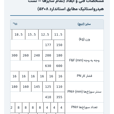
مشخصات فنی و ابعاد (تمام سایزها — تست
هیدرواستاتیک مطابق استاندارد 5208)
سایز (اینچ)
1½"
6
26
18.5
15.5
12.5
11.5
وزن (kg)
177
150
350
300
260
240
200
180
وجه به وجه F&F (mm)
630
600
فشار کار PN
16
16
16
16
16
16
16
210
180
160
145
125
110
سنتر سوراخ‌ها PN16 (mm)
410
355
تعداد سوراخ‌ها PN16
8&12
8
8
8
8
4
4
4