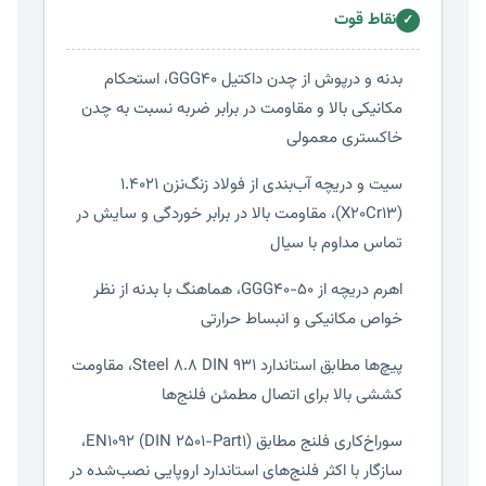
نقاط قوت
✓
بدنه و درپوش از چدن داکتیل GGG40، استحکام
مکانیکی بالا و مقاومت در برابر ضربه نسبت به چدن
خاکستری معمولی
سیت و دریچه آب‌بندی از فولاد زنگ‌نزن ۱.۴۰۲۱
(X20Cr13)، مقاومت بالا در برابر خوردگی و سایش در
تماس مداوم با سیال
اهرم دریچه از GGG40-50، هماهنگ با بدنه از نظر
خواص مکانیکی و انبساط حرارتی
پیچ‌ها مطابق استاندارد Steel 8.8 DIN 931، مقاومت
کششی بالا برای اتصال مطمئن فلنج‌ها
سوراخ‌کاری فلنج مطابق EN1092 (DIN 2501-Part1)،
سازگار با اکثر فلنج‌های استاندارد اروپایی نصب‌شده در