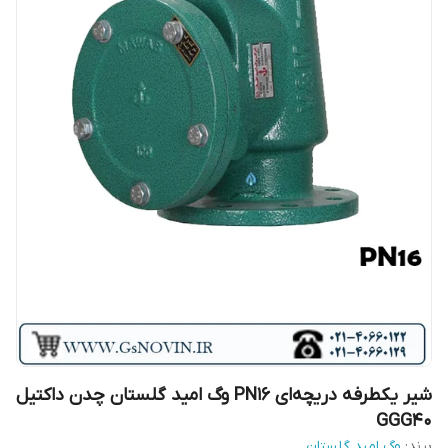
شیر یکطرفه دریچه‌ای PN16 وگ امید گلستان چدن داکتیل
GGG40
برند:
وگ امید گلستان