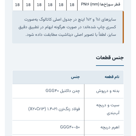
قطر سوراخ‌ها PN16 (mm)
22
18
18
18
18
18
18
سایزهای ۱½ و ۲½ اینچ در جدول اصلی کاتالوگ به‌صورت
کسری چاپ شده‌اند؛ در صورت هرگونه ابهام در تطبیق دقیق
سایز، لطفاً با تصویر اصلی دیتاشیت مطابقت داده شود.
جنس قطعات
نام قطعه
جنس
بدنه و درپوش
چدن داکتیل GGG40
سیت و دریچه
فولاد زنگ‌نزن ۱.۴۰۲۱ (X20Cr13)
آب‌بندی
اهرم دریچه
GGG40-50