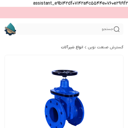
assistant_e9b142df07142a4c5544e0760e2919f2
جستجو
گسترش صنعت نوین
انواع شیرآلات