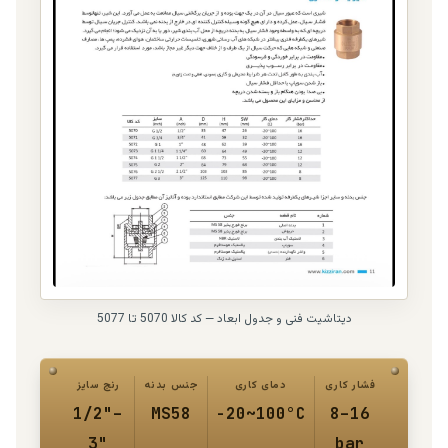
دیتاشیت فنی و جدول ابعاد — کد کالا 5070 تا 5077
فشار کاری
دمای کاری
جنس بدنه
رنج سایز
1/2"–
MS58
-20~100°C
8–16
3"
bar