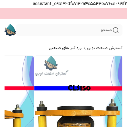
assistant_e9b142df07142a4c5544e0760e2919f2
جستجو
گسترش صنعت نوین
لرزه گیر های صنعتی