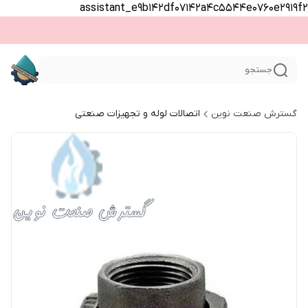
assistant_e9b142df07142a4c5544e0760e2919f2
جستجو
گسترش صنعت نوین
اتصالات لوله و تجهیزات صنعتی