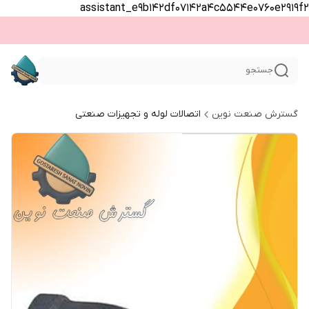
assistant_e9b142df07142a4c5544e0760e2919f2
جستجو
گسترش صنعت نوین
اتصالات لوله و تجهیزات صنعتی