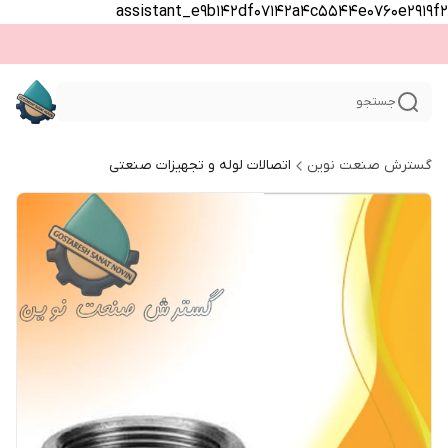
assistant_e9b142df07142a4c5544e0760e2919f2
جستجو
گسترش صنعت نوین
اتصالات لوله و تجهیزات صنعتی