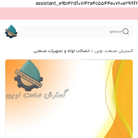
assistant_e9b142df07142a4c5544e0760e2919f2
جستجو
گسترش صنعت نوین
اتصالات لوله و تجهیزات صنعتی