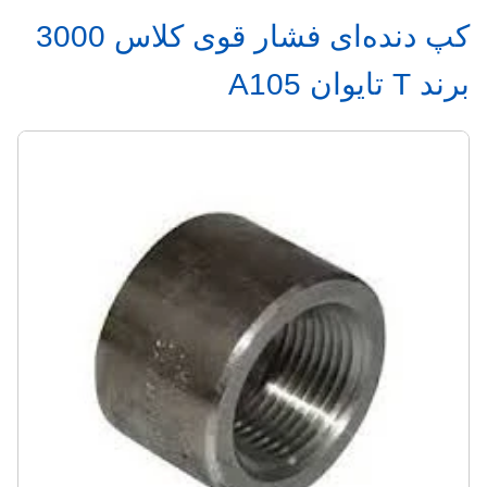
کپ دنده‌ای فشار قوی کلاس 3000
برند T تایوان A105