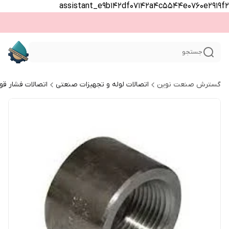
assistant_e9b142df07142a4c5544e0760e2919f2
جستجو
گسترش صنعت نوین
اتصالات لوله و تجهیزات صنعتی
اتصالات فشار قو