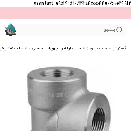
assistant_e9b142df07142a4c5544e0760e2919f2
جستجو
گسترش صنعت نوین
اتصالات لوله و تجهیزات صنعتی
اتصالات فشار قو