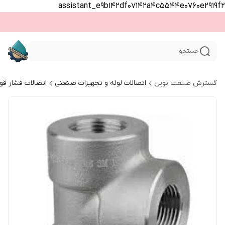
assistant_e9b142df07142a4c5544e0760e2919f2
جستجو
گسترش صنعت نوین
اتصالات لوله و تجهیزات صنعتی
اتصالات فشار قو