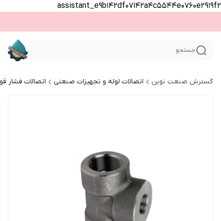
assistant_e9b142df07142a4c5544e0760e2919f2
جستجو
گسترش صنعت نوین
اتصالات لوله و تجهیزات صنعتی
اتصالات فشار قو