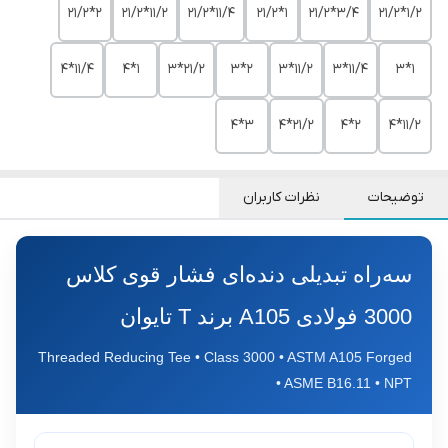
2*21/2
11/2*21/2
11/4*21/2
1*21/2
3/4*21/2
1/2*21/2
11/4*4
1*4
21/2*3
2*3
11/2*3
11/4*3
1*3
3*4
21/2*4
2*4
11/2*4
توضیحات
نظرات کاربران
سه‌راه تبدیلی دنده‌ای فشار قوی کلاس
3000 فولادی A105 برند T تایوان
Threaded Reducing Tee • Class 3000 • ASTM A105 Forged
• ASME B16.11 • NPT