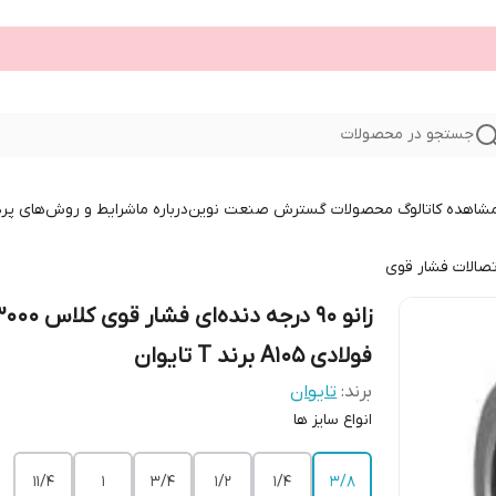
جستجو در محصولات
 مشاهده کاتالوگ محصولات گسترش صنعت نوین
درباره ما
شرایط و روش‌های پر
تصالات فشار قوی
زانو ۹۰ درجه دنده‌ای فشار قوی کلا
فولادی A105 برند T تایوان
برند:
تایوان
انواع سایز ها
۱۱/۴
۱
۳/۴
۱/۲
۱/۴
۳/۸