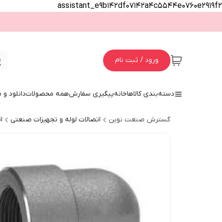
assistant_e9b142df07142a4c5544e0760e2919f2
ورود / ثبت نام
دسته‌بندی کالاها
خانه
پیگیری سفارش
همه محصولات
دانلود و
گسترش صنعت نوین
اتصالات لوله و تجهیزات صنعتی
ا