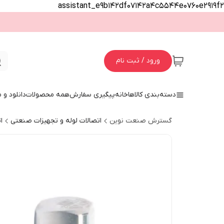
assistant_e9b142df07142a4c5544e0760e2919f2
ورود / ثبت نام
دسته‌بندی کالاها
خانه
پیگیری سفارش
همه محصولات
دانلود و
گسترش صنعت نوین
اتصالات لوله و تجهیزات صنعتی
ا