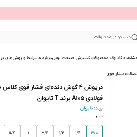
جستجو در محصولات
 مشاهده کاتالوگ محصولات گسترش صنعت نوین
درباره ما
شرایط و روش‌های پر
تصالات فشار قوی
درپو
فولادی A105 برند T تایوان
برند:
تایوان
سایز
۱۱/۴
۱
۳/۴
۱/۲
۱/۴
۳/۸