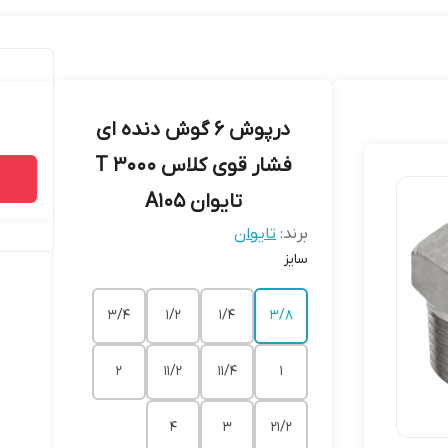
درپوش 6 گوش دنده ای
فشار قوی کلاس 3000 T
تایوان A105
برند:
تایوان
سایز
۳/۴
۱/۲
۱/۴
۳/۸
۲
۱۱/۲
۱۱/۴
۱
۴
۳
۲۱/۲