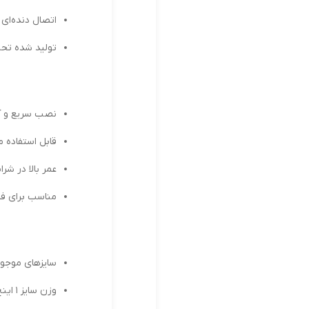
اتصال دنده‌ای (ر
تولید شده تحت
نصب سریع و آ
قابل استفاده 
عمر بالا در ش
مناسب برای ف
سایزهای موجود: از 1/8 اینچ ت
وزن سایز 1 اینچ: حدود 0.35 کیلوگرم