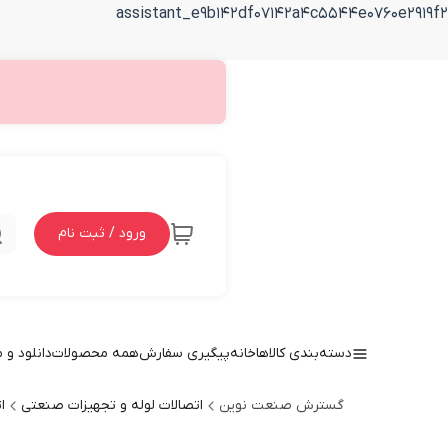
assistant_e9b142df07142a4c5544e0760e2919f2
ورود / ثبت نام
دسته‌بندی کالاها
خانه
پیگیری سفارش
همه محصولات
دانلود و
گسترش صنعت نوین
اتصالات لوله و تجهیزات صنعتی
ا