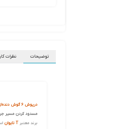
توضیحات
نظرات کار
درپوش 6 گوش دنده‌ای فشار قوی کلاس 3000
مسدود کردن مسیر جر
برند معتبر
T تایوان
اس