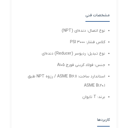
مشخصات فنی
نوع اتصال: دنده‌ای (NPT)
کلاس فشار: 3000 PSI
نوع تبدیل: ردیوسر (Reducer) دنده‌ای
جنس: فولاد کربنی فورج A105
استاندارد ساخت: ASME B16.11 / رزوه NPT طبق
ASME B1.20.1
برند: T تایوان
کاربردها