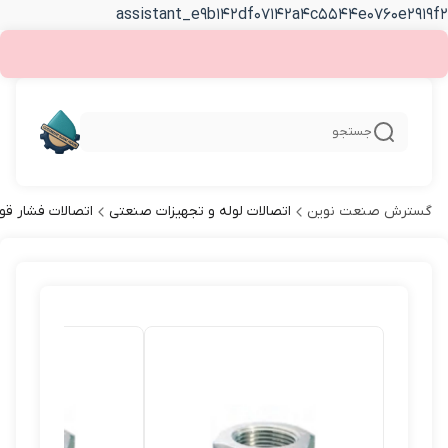
assistant_e9b142df07142a4c5544e0760e2919f2
جستجو
گسترش صنعت نوین
اتصالات لوله و تجهیزات صنعتی
اتصالات فشار قو