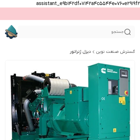
assistant_e9b142df07142a4c5544e0760e2919f2
جستجو
گسترش صنعت نوین
دیزل ژنراتور