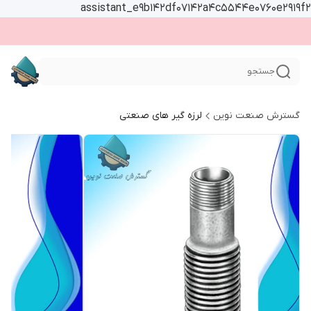
assistant_e9b142df07142a4c5544e0760e2919f2
جستجو
گسترش صنعت نوین
لرزه گیر های صنعتی